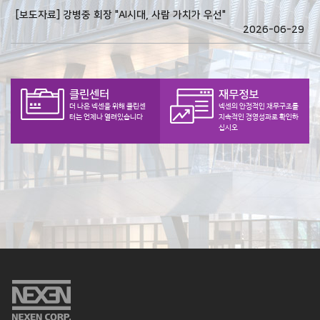
[보도자료] 강병중 회장 "AI시대, 사람 가치가 우선"
2026-06-29
클린센터
재무정보
더 나은 넥센을 위해 클린센
넥센의 안정적인 재무구조를
터는 언제나 열려있습니다
지속적인 경영성과로 확인하
십시오