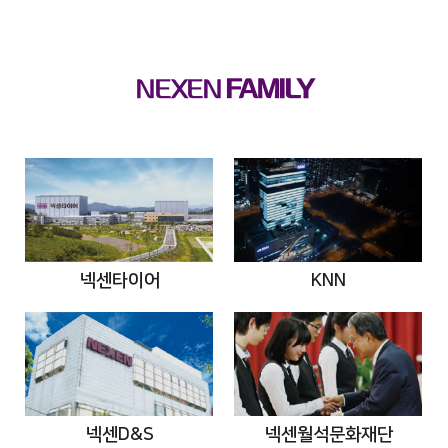
NEXEN
FAMILY
넥센타이어
KNN
넥센D&S
넥센월석문화재단